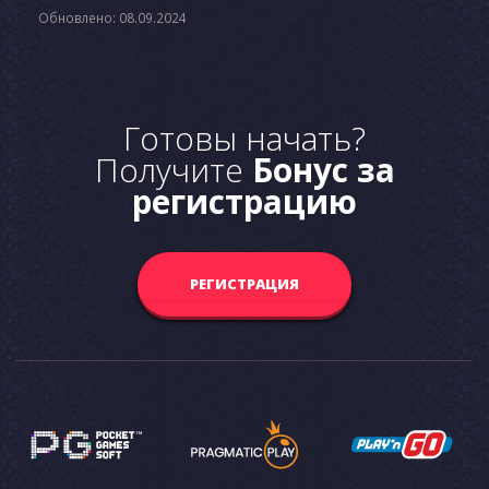
Обновлено:
08.09.2024
Готовы начать?
Получите
Бонус за
регистрацию
РЕГИСТРАЦИЯ