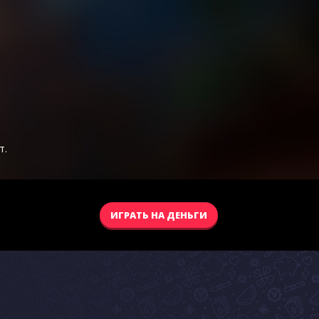
т.
ИГРАТЬ НА ДЕНЬГИ