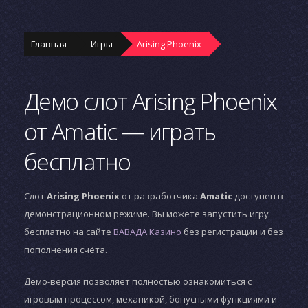
Главная
Игры
Arising Phoenix
Демо слот Arising Phoenix
от Amatic — играть
бесплатно
Слот
Arising Phoenix
от разработчика
Amatic
доступен в
демонстрационном режиме. Вы можете запустить игру
бесплатно на сайте
ВАВАДА Казино
без регистрации и без
пополнения счёта.
Демо-версия позволяет полностью ознакомиться с
игровым процессом, механикой, бонусными функциями и