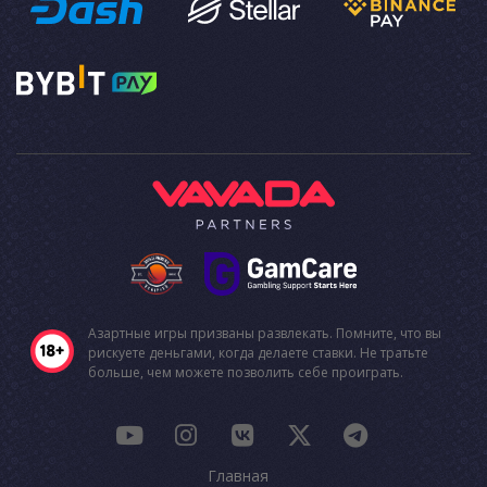
Азартные игры призваны развлекать. Помните, что вы
рискуете деньгами, когда делаете ставки. Не тратьте
больше, чем можете позволить себе проиграть.
Главная