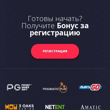
Готовы начать?
Получите
Бонус за
регистрацию
РЕГИСТРАЦИЯ