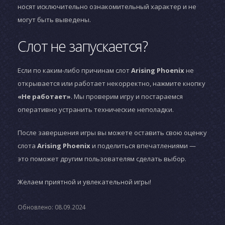
носят исключительно ознакомительный характер и не
могут быть выведены.
Слот не запускается?
Если по каким-либо причинам слот
Arising Phoenix
не
открывается или работает некорректно, нажмите кнопку
«Не работает»
. Мы проверим игру и постараемся
оперативно устранить технические неполадки.
После завершения игры вы можете оставить свою оценку
слота
Arising Phoenix
и поделиться впечатлениями —
это поможет другим пользователям сделать выбор.
Желаем приятной и увлекательной игры!
Обновлено:
08.09.2024