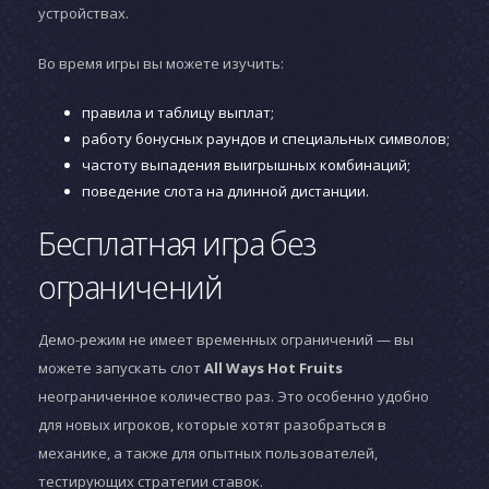
устройствах.
Во время игры вы можете изучить:
правила и таблицу выплат;
работу бонусных раундов и специальных символов;
частоту выпадения выигрышных комбинаций;
поведение слота на длинной дистанции.
Бесплатная игра без
ограничений
Демо-режим не имеет временных ограничений — вы
можете запускать слот
All Ways Hot Fruits
неограниченное количество раз. Это особенно удобно
для новых игроков, которые хотят разобраться в
механике, а также для опытных пользователей,
тестирующих стратегии ставок.