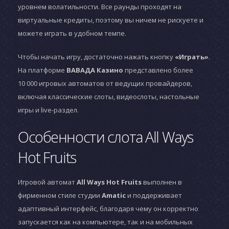
уровнем волатильности. Все раунды проходят на
виртуальные кредиты, поэтому вы ничем не рискуете и
можете играть в удобном темпе.
Чтобы начать игру, достаточно нажать кнопку
«Играть»
.
На платформе
ВАВАДА Казино
представлено более
10 000 игровых автоматов от ведущих провайдеров,
включая классические слоты, видеослоты, настольные
игры и live-раздел.
Особенности слота All Ways
Hot Fruits
Игровой автомат
All Ways Hot Fruits
выполнен в
фирменном стиле студии
Amatic
и поддерживает
адаптивный интерфейс, благодаря чему он корректно
запускается как на компьютере, так и на мобильных