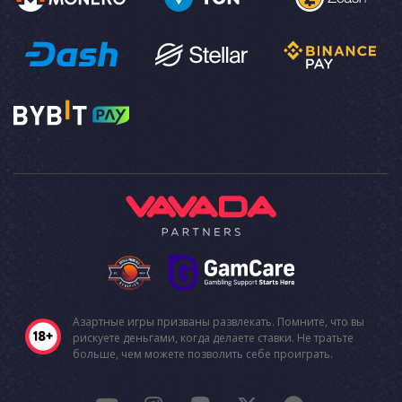
Азартные игры призваны развлекать. Помните, что вы
рискуете деньгами, когда делаете ставки. Не тратьте
больше, чем можете позволить себе проиграть.