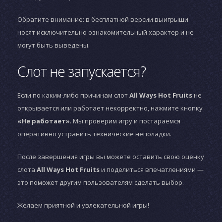
Обратите внимание: в бесплатной версии выигрыши
носят исключительно ознакомительный характер и не
могут быть выведены.
Слот не запускается?
Если по каким-либо причинам слот
All Ways Hot Fruits
не
открывается или работает некорректно, нажмите кнопку
«Не работает»
. Мы проверим игру и постараемся
оперативно устранить технические неполадки.
После завершения игры вы можете оставить свою оценку
слота
All Ways Hot Fruits
и поделиться впечатлениями —
это поможет другим пользователям сделать выбор.
Желаем приятной и увлекательной игры!