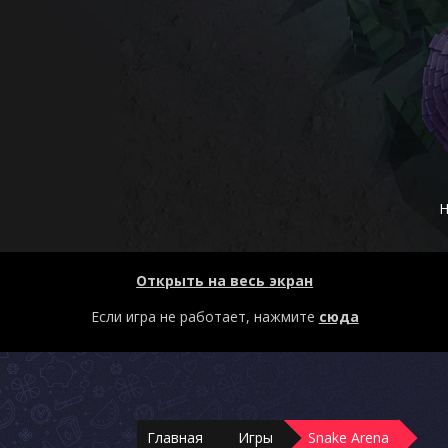
Н
Открыть на весь экран
Если игра не работает, нажмите
сюда
Главная
Игры
Snake Arena