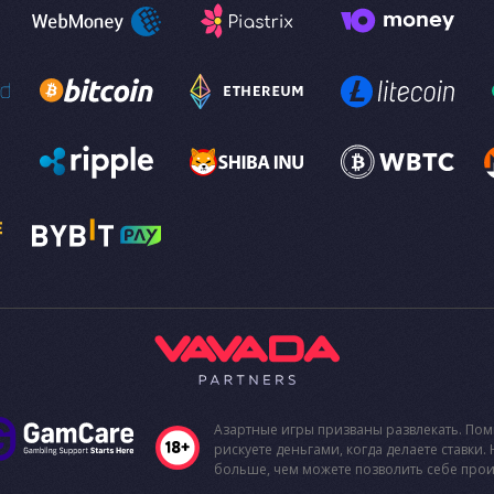
Азартные игры призваны развлекать. Помн
рискуете деньгами, когда делаете ставки. 
больше, чем можете позволить себе прои