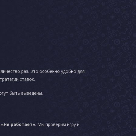
личество раз. Это особенно удобно для
тратегии ставок.
огут быть выведены.
у
«Не работает»
. Мы проверим игру и