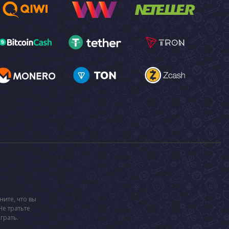
ите, что вы
Не тратьте
грать.