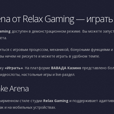
ena от Relax Gaming — играт
Gaming
доступен в демонстрационном режиме. Вы можете запуст
ёта.
ться с игровым процессом, механикой, бонусными функциями и 
вы ничем не рискуете и можете играть в удобном темпе.
пку
«Играть»
. На платформе
ВАВАДА Казино
представлено бол
идеослоты, настольные игры и live-раздел.
ke Arena
фирменном стиле студии
Relax Gaming
и поддерживает адаптивн
ак и на мобильных устройствах.