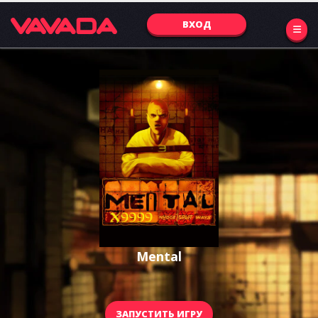
ВХОД
Mental
ЗАПУСТИТЬ ИГРУ