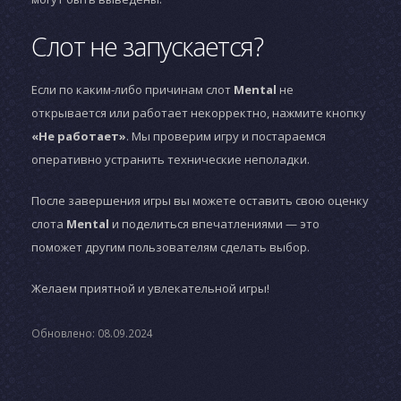
Слот не запускается?
Если по каким-либо причинам слот
Mental
не
открывается или работает некорректно, нажмите кнопку
«Не работает»
. Мы проверим игру и постараемся
оперативно устранить технические неполадки.
После завершения игры вы можете оставить свою оценку
слота
Mental
и поделиться впечатлениями — это
поможет другим пользователям сделать выбор.
Желаем приятной и увлекательной игры!
Обновлено:
08.09.2024