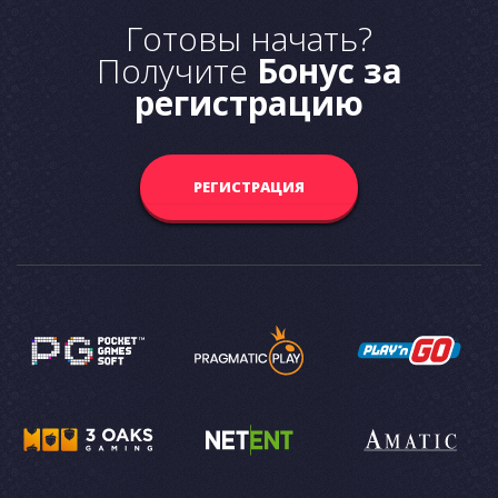
Готовы начать?
Получите
Бонус за
регистрацию
РЕГИСТРАЦИЯ