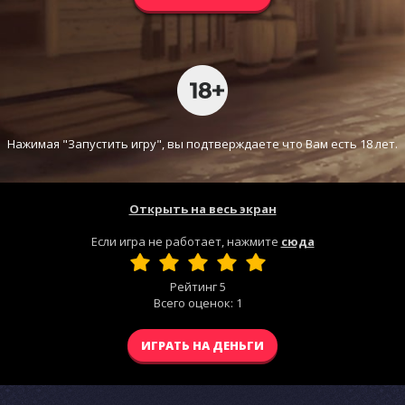
Нажимая "Запустить игру", вы подтверждаете что Вам есть 18 лет.
Открыть на весь экран
Если игра не работает, нажмите
сюда
Рейтинг
5
Всего оценок:
1
ИГРАТЬ НА ДЕНЬГИ