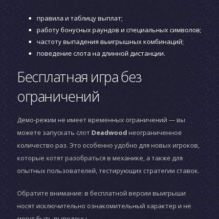
правила и таблицу выплат;
работу бонусных раундов и специальных символов;
частоту выпадения выигрышных комбинаций;
поведение слота на длинной дистанции.
Бесплатная игра без
ограничений
Демо-режим не имеет временных ограничений — вы
можете запускать слот
Deadwood
неограниченное
количество раз. Это особенно удобно для новых игроков,
которые хотят разобраться в механике, а также для
опытных пользователей, тестирующих стратегии ставок.
Обратите внимание: в бесплатной версии выигрыши
носят исключительно ознакомительный характер и не
могут быть выведены.