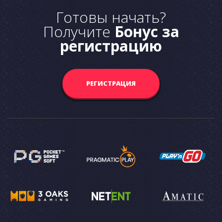
Готовы начать?
Получите
Бонус за
регистрацию
РЕГИСТРАЦИЯ