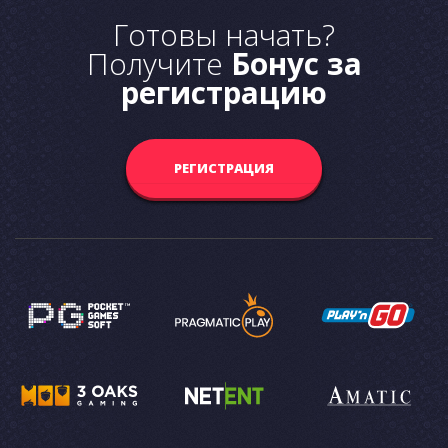
Готовы начать?
Получите
Бонус за
регистрацию
РЕГИСТРАЦИЯ