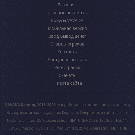
Главная
Игровые автоматы
Бонусы VAVADA
Мобильная версия
Ввод Вывод денег
Отзывы игроков
Контакты
Доступное зеркало
Регистрация
Скачать
Карта сайта
VAVADA Казино, 2015-2026 год
работает в соответствии с законами
об азартных играх государства Кюрасао. Оператором сайта является
Nadontil Limited, 25 Voukourestiou, NEPTUNE HOUSE, 1st floor, Flat 11,
3045, Limassol, Cyprus; Quirfad Limited, 25 Voukourestiou, NEPTUNE