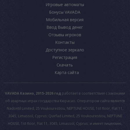
Игровые автоматы
Бонусы VAVADA
Мобильная версия
Ввод Вывод денег
Отзывы игроков
Контакты
Доступное зеркало
Регистрация
Скачать
Карта сайта
VAVADA Казино, 2015-2026 год
работает в соответствии с законами
об азартных играх государства Кюрасао. Оператором сайта является
Nadontil Limited, 25 Voukourestiou, NEPTUNE HOUSE, 1st floor, Flat 11,
3045, Limassol, Cyprus; Quirfad Limited, 25 Voukourestiou, NEPTUNE
HOUSE, 1st floor, Flat 11, 3045, Limassol, Cyprus; и имеет лицензию,