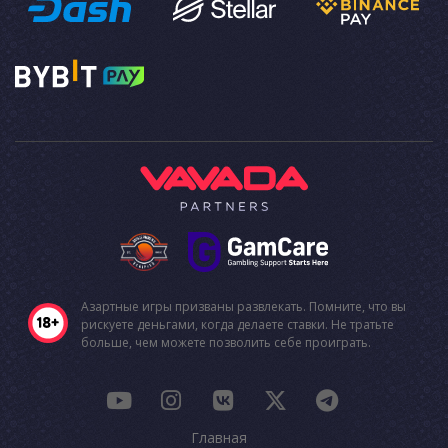
Азартные игры призваны развлекать. Помните, что вы
рискуете деньгами, когда делаете ставки. Не тратьте
больше, чем можете позволить себе проиграть.
Главная