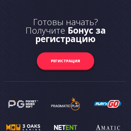
Готовы начать?
Получите
Бонус за
регистрацию
РЕГИСТРАЦИЯ