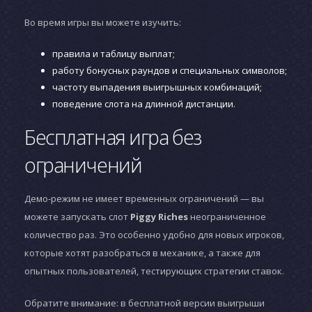
Во время игры вы можете изучить:
правила и таблицу выплат;
работу бонусных раундов и специальных символов;
частоту выпадения выигрышных комбинаций;
поведение слота на длинной дистанции.
Бесплатная игра без
ограничений
Демо-режим не имеет временных ограничений — вы
можете запускать слот
Piggy Riches
неограниченное
количество раз. Это особенно удобно для новых игроков,
которые хотят разобраться в механике, а также для
опытных пользователей, тестирующих стратегии ставок.
Обратите внимание: в бесплатной версии выигрыши