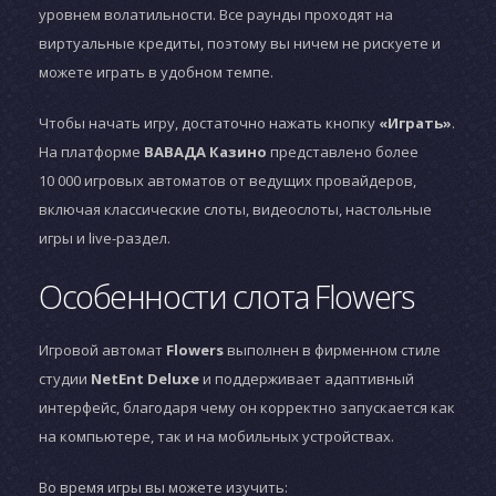
уровнем волатильности. Все раунды проходят на
виртуальные кредиты, поэтому вы ничем не рискуете и
можете играть в удобном темпе.
Чтобы начать игру, достаточно нажать кнопку
«Играть»
.
На платформе
ВАВАДА Казино
представлено более
10 000 игровых автоматов от ведущих провайдеров,
включая классические слоты, видеослоты, настольные
игры и live-раздел.
Особенности слота Flowers
Игровой автомат
Flowers
выполнен в фирменном стиле
студии
NetEnt Deluxe
и поддерживает адаптивный
интерфейс, благодаря чему он корректно запускается как
на компьютере, так и на мобильных устройствах.
Во время игры вы можете изучить: