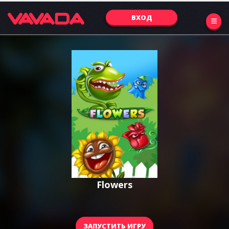
ВХОД
Flowers
ЗАПУСТИТЬ ИГРУ