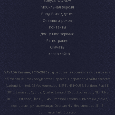
Бонусы VAVADA
Мобильная версия
Ввод Вывод денег
Отзывы игроков
Контакты
Доступное зеркало
Регистрация
Скачать
Карта сайта
VAVADA Казино, 2015-2026 год
работает в соответствии с законами
об азартных играх государства Кюрасао. Оператором сайта является
Nadontil Limited, 25 Voukourestiou, NEPTUNE HOUSE, 1st floor, Flat 11,
3045, Limassol, Cyprus; Quirfad Limited, 25 Voukourestiou, NEPTUNE
HOUSE, 1st floor, Flat 11, 3045, Limassol, Cyprus; и имеет лицензию,
полностью принадлежащую Overcan N.V. Heelsumstraat 51, E-
Commerce Park, Curacao.