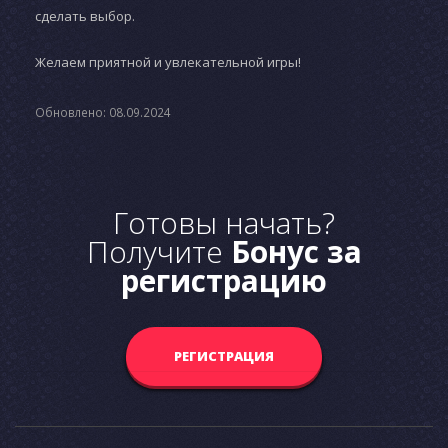
сделать выбор.
Желаем приятной и увлекательной игры!
Обновлено:
08.09.2024
Готовы начать?
Получите
Бонус за
регистрацию
РЕГИСТРАЦИЯ