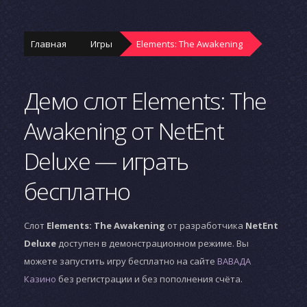
Главная
Игры
Elements: The Awakening
Демо слот Elements: The
Awakening от NetEnt
Deluxe — играть
бесплатно
Слот
Elements: The Awakening
от разработчика
NetEnt
Deluxe
доступен в демонстрационном режиме. Вы
можете запустить игру бесплатно на сайте
ВАВАДА
Казино
без регистрации и без пополнения счёта.