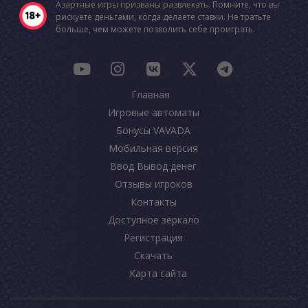
Азартные игры призваны развлекать. Помните, что вы
рискуете деньгами, когда делаете ставки. Не тратьте
больше, чем можете позволить себе проиграть.
Главная
Игровые автоматы
Бонусы VAVADA
Мобильная версия
Ввод Вывод денег
Отзывы игроков
Контакты
Доступное зеркало
Регистрация
Скачать
Карта сайта