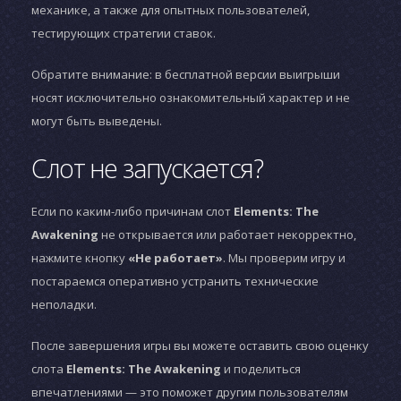
механике, а также для опытных пользователей,
тестирующих стратегии ставок.
Обратите внимание: в бесплатной версии выигрыши
носят исключительно ознакомительный характер и не
могут быть выведены.
Слот не запускается?
Если по каким-либо причинам слот
Elements: The
Awakening
не открывается или работает некорректно,
нажмите кнопку
«Не работает»
. Мы проверим игру и
постараемся оперативно устранить технические
неполадки.
После завершения игры вы можете оставить свою оценку
слота
Elements: The Awakening
и поделиться
впечатлениями — это поможет другим пользователям