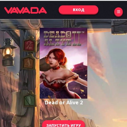
ВХОД
Dead or Alive 2
ЗАПУСТИТЬ ИГРУ