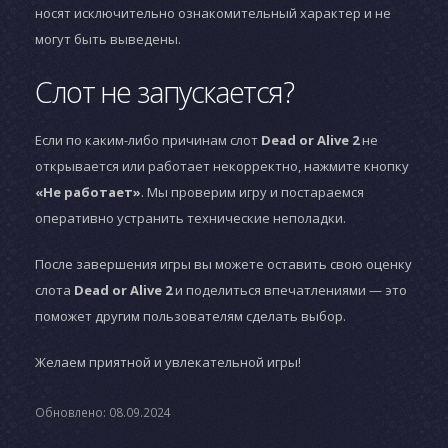
носят исключительно ознакомительный характер и не
могут быть выведены.
Слот не запускается?
Если по каким-либо причинам слот
Dead or Alive 2
не
открывается или работает некорректно, нажмите кнопку
«Не работает»
. Мы проверим игру и постараемся
оперативно устранить технические неполадки.
После завершения игры вы можете оставить свою оценку
слота
Dead or Alive 2
и поделиться впечатлениями — это
поможет другим пользователям сделать выбор.
Желаем приятной и увлекательной игры!
Обновлено:
08.09.2024