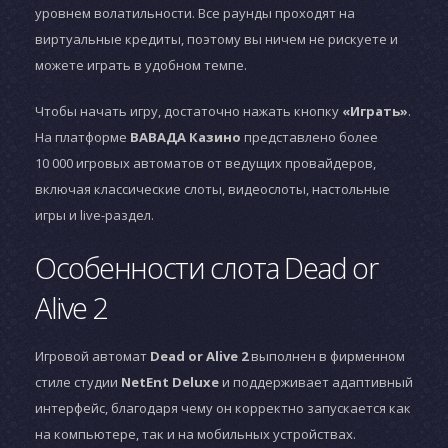
уровнем волатильности. Все раунды проходят на
виртуальные кредиты, поэтому вы ничем не рискуете и
можете играть в удобном темпе.
Чтобы начать игру, достаточно нажать кнопку
«Играть»
.
На платформе
ВАВАДА Казино
представлено более
10 000 игровых автоматов от ведущих провайдеров,
включая классические слоты, видеослоты, настольные
игры и live-раздел.
Особенности слота Dead or
Alive 2
Игровой автомат
Dead or Alive 2
выполнен в фирменном
стиле студии
NetEnt Deluxe
и поддерживает адаптивный
интерфейс, благодаря чему он корректно запускается как
на компьютере, так и на мобильных устройствах.