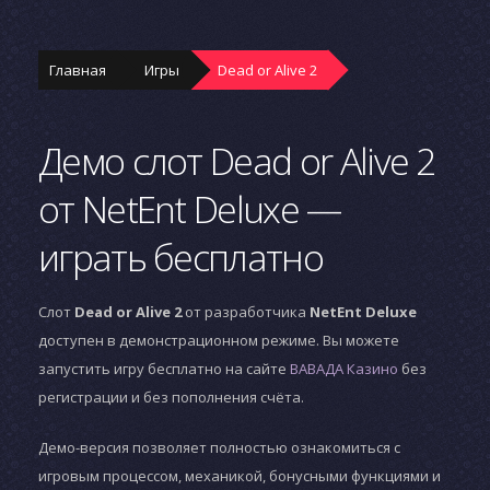
Главная
Игры
Dead or Alive 2
Демо слот Dead or Alive 2
от NetEnt Deluxe —
играть бесплатно
Слот
Dead or Alive 2
от разработчика
NetEnt Deluxe
доступен в демонстрационном режиме. Вы можете
запустить игру бесплатно на сайте
ВАВАДА Казино
без
регистрации и без пополнения счёта.
Демо-версия позволяет полностью ознакомиться с
игровым процессом, механикой, бонусными функциями и