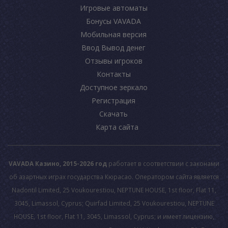
Игровые автоматы
Бонусы VAVADA
Мобильная версия
Ввод Вывод денег
Отзывы игроков
Контакты
Доступное зеркало
Регистрация
Скачать
Карта сайта
VAVADA Казино, 2015-2026 год
работает в соответствии с законами
об азартных играх государства Кюрасао. Оператором сайта является
Nadontil Limited, 25 Voukourestiou, NEPTUNE HOUSE, 1st floor, Flat 11,
3045, Limassol, Cyprus; Quirfad Limited, 25 Voukourestiou, NEPTUNE
HOUSE, 1st floor, Flat 11, 3045, Limassol, Cyprus; и имеет лицензию,