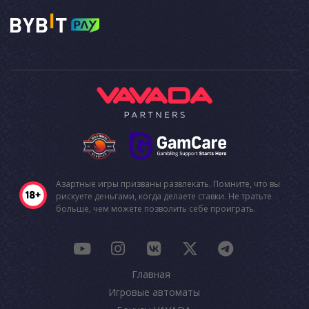
Азартные игры призваны развлекать. Помните, что вы
рискуете деньгами, когда делаете ставки. Не тратьте
больше, чем можете позволить себе проиграть.
Главная
Игровые автоматы