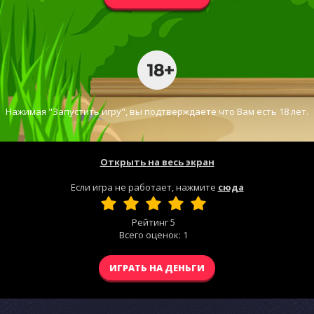
Нажимая "Запустить игру", вы подтверждаете что Вам есть 18 лет.
Открыть на весь экран
Если игра не работает, нажмите
сюда
Рейтинг
5
Всего оценок:
1
ИГРАТЬ НА ДЕНЬГИ