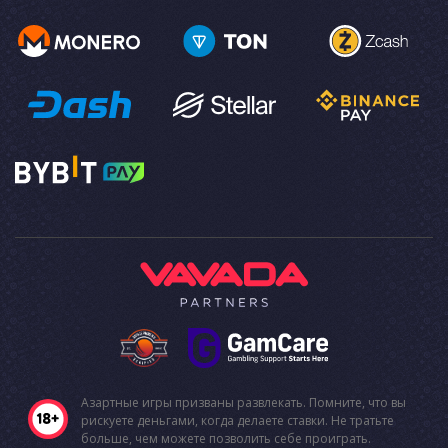
Азартные игры призваны развлекать. Помните, что вы
рискуете деньгами, когда делаете ставки. Не тратьте
больше, чем можете позволить себе проиграть.