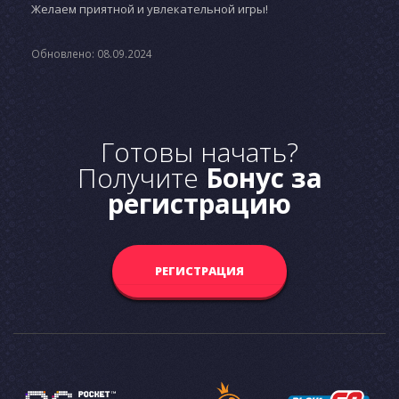
Желаем приятной и увлекательной игры!
Обновлено:
08.09.2024
Готовы начать?
Получите
Бонус за
регистрацию
РЕГИСТРАЦИЯ