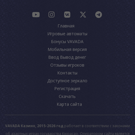
Главная
Игровые автоматы
Бонусы VAVADA
Мобильная версия
Ввод Вывод денег
Отзывы игроков
Контакты
Доступное зеркало
Регистрация
Скачать
Карта сайта
VAVADA Казино, 2015-2026 год
работает в соответствии с законами
об азартных играх государства Кюрасао. Оператором сайта является