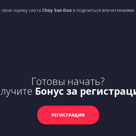
 свою оценку слота
Choy Sun Doa
и поделиться впечатлениями
Готовы начать?
лучите
Бонус за регистра
РЕГИСТРАЦИЯ