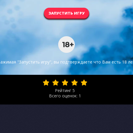
ЗАПУСТИТЬ ИГРУ
ажимая "Запустить игру", вы подтверждаете что Вам есть 18 ле
Рейтинг
5
Всего оценок:
1