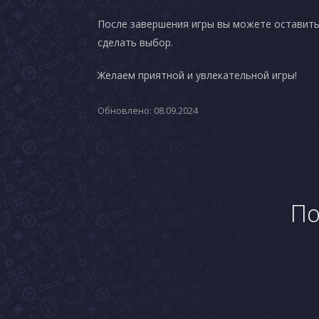
После завершения игры вы можете оставить
сделать выбор.
Желаем приятной и увлекательной игры!
Обновлено:
08.09.2024
По