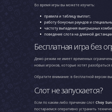
Во время игры вы можете изучить:
правила и таблицу выплат;
работу бонусных раундов и специальн
частоту выпадения выигрышных комби
поведение слота на длинной дистанции
Бесплатная игра без о
Демо-режим не имеет временных ограничен
новых игроков, которые хотят разобраться 
Обратите внимание: в бесплатной версии в
Слот не запускается?
Если по каким-либо причинам слот
Choy Sun
постараемся оперативно устранить техничес