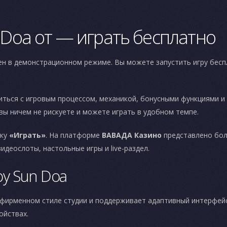
 Doa от — играть бесплатно
ен в демонстрационном режиме. Вы можете запустить игру бесп
ться с игровым процессом, механикой, бонусными функциями и 
вы ничем не рискуете и можете играть в удобном темпе.
пку
«Играть»
. На платформе
ВАВАДА Казино
представлено бол
идеослоты, настольные игры и live-раздел.
y Sun Doa
фирменном стиле студии
и поддерживает адаптивный интерфейс
ойствах.