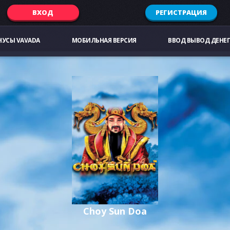
ВХОД
РЕГИСТРАЦИЯ
НУСЫ VAVADA
МОБИЛЬНАЯ ВЕРСИЯ
ВВОД ВЫВОД ДЕНЕ
Choy Sun Doa